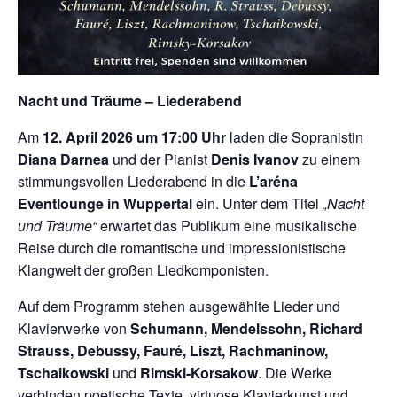
Nacht und Träume – Liederabend
Am
12. April 2026 um 17:00 Uhr
laden die Sopranistin
Diana Darnea
und der Pianist
Denis Ivanov
zu einem
stimmungsvollen Liederabend in die
L’aréna
Eventlounge in Wuppertal
ein. Unter dem Titel
„Nacht
und Träume“
erwartet das Publikum eine musikalische
Reise durch die romantische und impressionistische
Klangwelt der großen Liedkomponisten.
Auf dem Programm stehen ausgewählte Lieder und
Klavierwerke von
Schumann, Mendelssohn, Richard
Strauss, Debussy, Fauré, Liszt, Rachmaninow,
Tschaikowski
und
Rimski-Korsakow
. Die Werke
verbinden poetische Texte, virtuose Klavierkunst und