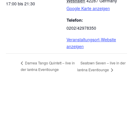
Westfalen
42287
Germany
17:00 bis 21:30
Google Karte anzeigen
Telefon:
0202/42978350
Veranstaltungsort-Website
anzeigen
Seatown Seven – live in der
Darnea Tango Quintett – live in
der laréna Eventlounge
laréna Eventlounge